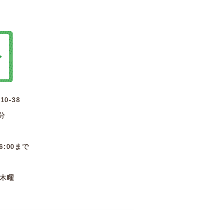
0-38
分
:00まで
4木曜